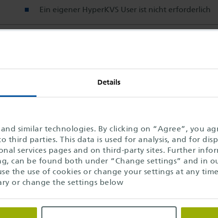
Ein eigener HyperKVS User ist nicht erforderlich
290,00 €
Details
 registration
 and similar technologies. By clicking on “Agree”, you a
 third parties. This data is used for analysis, and for dis
nal services pages and on third-party sites. Further info
Location
Termofapplication
F
ing, can be found both under “Change settings” and in o
use the use of cookies or change your settings at any tim
eClassroom
09.09.2026
1
ary or change the settings below