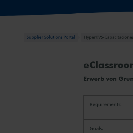
Supplier Solutions Portal
Supplier Solutions Portal
HyperKVS-Capacitacione
eClassroo
Erwerb von Gru
Requirements:
Goals: