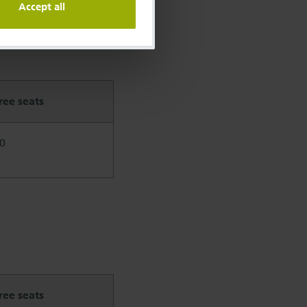
Accept all
ree seats
0
ree seats