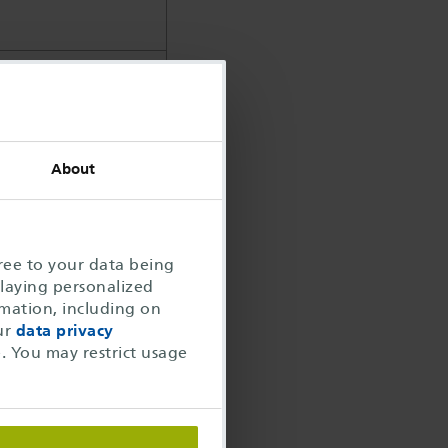
About
gree to your data being
playing personalized
rmation, including on
ree seats
ur
data privacy
e. You may restrict usage
0