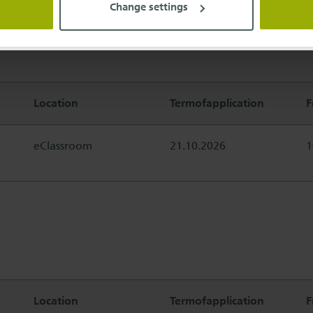
Change settings
Location
Termofapplication
F
eClassroom
21.10.2026
1
Location
Termofapplication
F