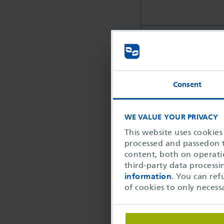
Price:
Consent
training dates &
WE VALUE YOUR PRIVACY
This website uses cookies
processed and passedon to
content, both on operatio
date
third-party data process
information
. You can ref
23.09.2026 -
of cookies to only necess
23.09.2026