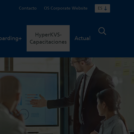
Contacto
OS Corporate Website
ES
HyperKVS-
oarding+
Actual
Capacitaciones