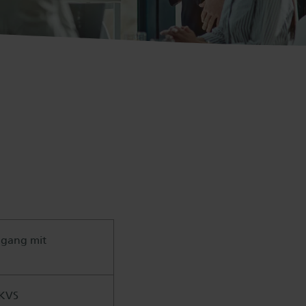
mgang mit
rKVS