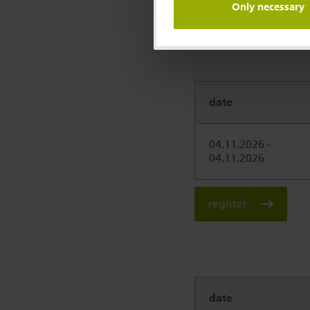
Only necessary
register
date
04.11.2026 -
04.11.2026
register
date