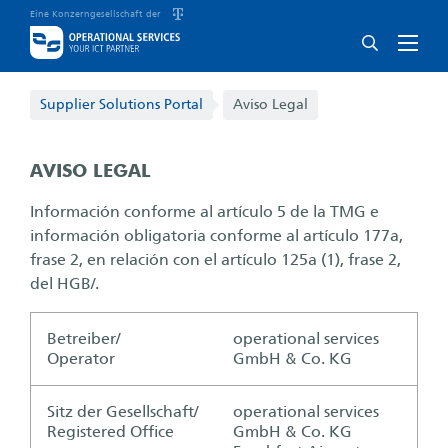
Eine Konzerngesellschaft der
Supplier Solutions Portal
Supplier Solutions Portal
Aviso Legal
AVISO LEGAL
Información conforme al artículo 5 de la TMG e
información obligatoria conforme al artículo 177a,
frase 2, en relación con el artículo 125a (1), frase 2,
del HGB/.
Betreiber/
operational services
Operator
GmbH & Co. KG
Sitz der Gesellschaft/
operational services
Registered Office
GmbH & Co. KG