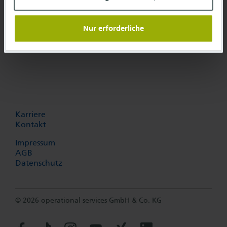
Frankfurt Airport Center
Gebäude 234, HBK25
Nur erforderliche
60549 Frankfurt am Main
Karriere
Kontakt
Impressum
AGB
Datenschutz
© 2026 operational services GmbH & Co. KG