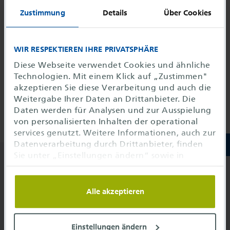
interrupt
Zustimmung
Details
Über Cookies
Hoppla, diese Seite wurde nicht gefunden.
WIR RESPEKTIEREN IHRE PRIVATSPHÄRE
Diese Webseite verwendet Cookies und ähnliche
Technologien. Mit einem Klick auf „Zustimmen"
Managed ICT Services
akzeptieren Sie diese Verarbeitung und auch die
Weitergabe Ihrer Daten an Drittanbieter. Die
Digital Solutions
Daten werden für Analysen und zur Ausspielung
von personalisierten Inhalten der operational
services genutzt. Weitere Informationen, auch zur
Datenverarbeitung durch Drittanbieter, finden
Sie unter „Einstellungen ändern“ sowie in
unseren
Datenschutzhinweisen
. Sie können die
Unser Telefonservice
Verwendung auf notwendige Cookies
einschränken oder hier anpassen.
Alle akzeptieren
+49 69 689702-710
info@
o-s.de
Einstellungen ändern
operational services GmbH & Co. KG