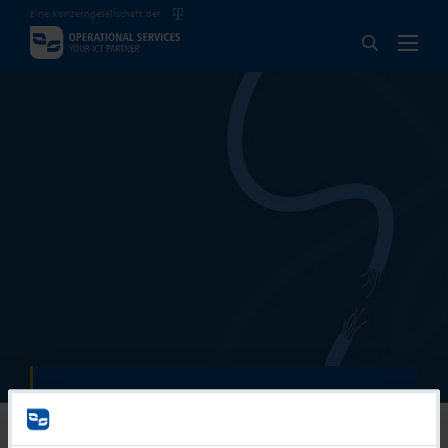
Eine Konzerngesellschaft der
404
Unexpected Communication