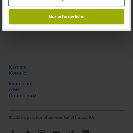
Frankfurt Airport Center
Gebäude 234, HBK25
Nur erforderliche
60549 Frankfurt am Main
Karriere
Kontakt
Impressum
AGB
Datenschutz
© 2026 operational services GmbH & Co. KG