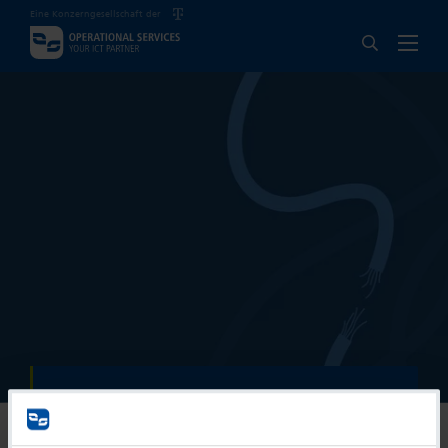
Eine Konzerngesellschaft der
404
Unexpected Communication