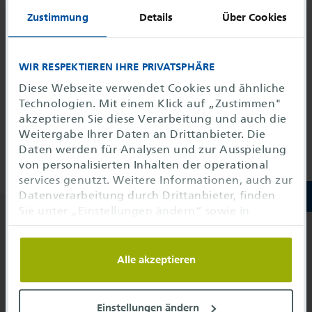
interrupt
Zustimmung
Details
Über Cookies
Hoppla, diese Seite wurde nicht gefunden.
WIR RESPEKTIEREN IHRE PRIVATSPHÄRE
Diese Webseite verwendet Cookies und ähnliche
Technologien. Mit einem Klick auf „Zustimmen"
Managed ICT Services
akzeptieren Sie diese Verarbeitung und auch die
Weitergabe Ihrer Daten an Drittanbieter. Die
Digital Solutions
Daten werden für Analysen und zur Ausspielung
von personalisierten Inhalten der operational
services genutzt. Weitere Informationen, auch zur
Datenverarbeitung durch Drittanbieter, finden
Sie unter „Einstellungen ändern“ sowie in
unseren
Datenschutzhinweisen
. Sie können die
Unser Telefonservice
Verwendung auf notwendige Cookies
einschränken oder hier anpassen.
Alle akzeptieren
+49 69 689702-710
info@
o-s.de
Einstellungen ändern
operational services GmbH & Co. KG