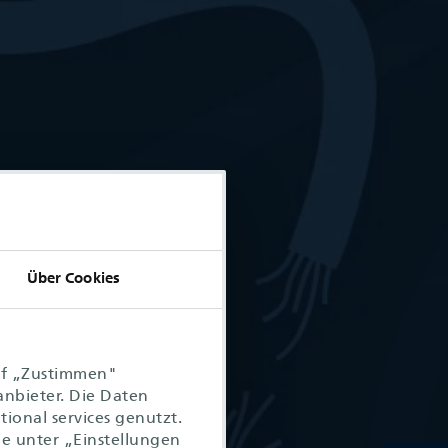
Über Cookies
uf „Zustimmen"
anbieter. Die Daten
ional services genutzt.
ie unter „Einstellungen