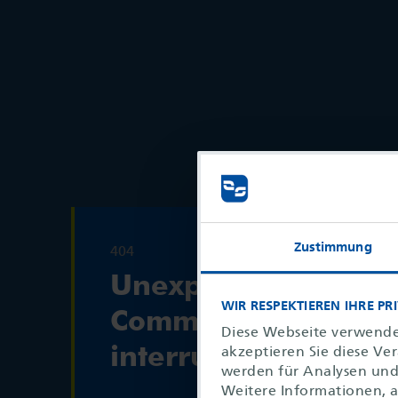
Zustimmung
404
Unexpected
WIR RESPEKTIEREN IHRE PR
Communication
Diese Webseite verwende
akzeptieren Sie diese Ve
interrupt
werden für Analysen und 
Weitere Informationen, a