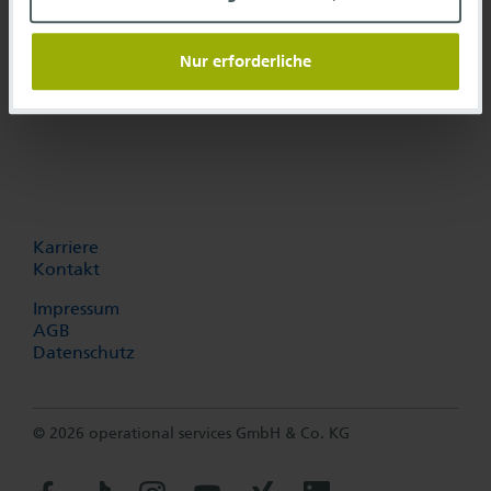
Frankfurt Airport Center
Gebäude 234, HBK25
Nur erforderliche
60549 Frankfurt am Main
Karriere
Kontakt
Impressum
AGB
Datenschutz
© 2026 operational services GmbH & Co. KG