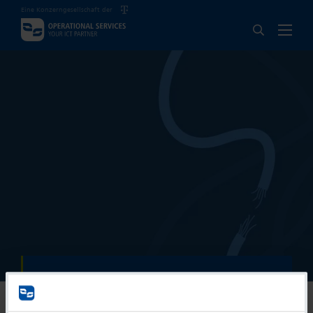
Eine Konzerngesellschaft der
404
Unexpected Communication