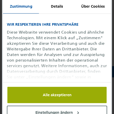
interrupt
Zustimmung
Details
Über Cookies
Hoppla, diese Seite wurde nicht gefunden.
WIR RESPEKTIEREN IHRE PRIVATSPHÄRE
Diese Webseite verwendet Cookies und ähnliche
Technologien. Mit einem Klick auf „Zustimmen"
Managed ICT Services
akzeptieren Sie diese Verarbeitung und auch die
Weitergabe Ihrer Daten an Drittanbieter. Die
Digital Solutions
Daten werden für Analysen und zur Ausspielung
von personalisierten Inhalten der operational
services genutzt. Weitere Informationen, auch zur
Datenverarbeitung durch Drittanbieter, finden
Sie unter „Einstellungen ändern“ sowie in
unseren
Datenschutzhinweisen
. Sie können die
Unser Telefonservice
Verwendung auf notwendige Cookies
einschränken oder hier anpassen.
Alle akzeptieren
+49 69 689702-710
info@
o-s.de
Einstellungen ändern
operational services GmbH & Co. KG