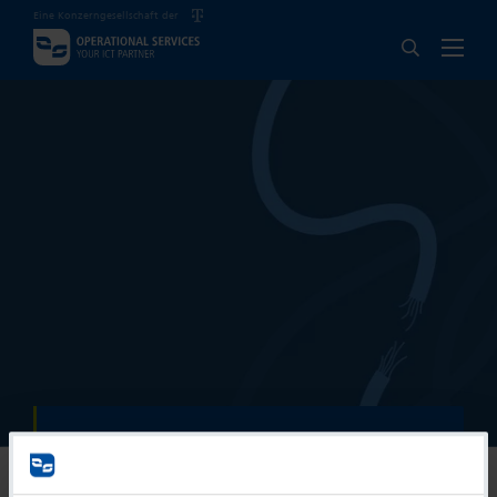
Eine Konzerngesellschaft der
404
Unexpected Communication