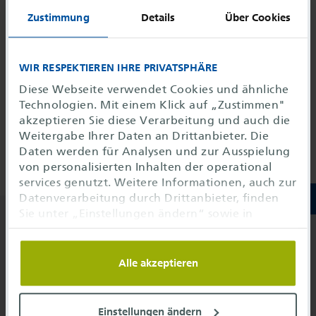
interrupt
Zustimmung
Details
Über Cookies
Hoppla, diese Seite wurde nicht gefunden.
WIR RESPEKTIEREN IHRE PRIVATSPHÄRE
Diese Webseite verwendet Cookies und ähnliche
Technologien. Mit einem Klick auf „Zustimmen"
Managed ICT Services
akzeptieren Sie diese Verarbeitung und auch die
Weitergabe Ihrer Daten an Drittanbieter. Die
Digital Solutions
Daten werden für Analysen und zur Ausspielung
von personalisierten Inhalten der operational
services genutzt. Weitere Informationen, auch zur
Datenverarbeitung durch Drittanbieter, finden
Sie unter „Einstellungen ändern“ sowie in
unseren
Datenschutzhinweisen
. Sie können die
Unser Telefonservice
Verwendung auf notwendige Cookies
einschränken oder hier anpassen.
Alle akzeptieren
+49 69 689702-710
info@
o-s.de
Einstellungen ändern
operational services GmbH & Co. KG