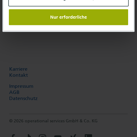
Frankfurt Airport Center
Gebäude 234, HBK25
Nur erforderliche
60549 Frankfurt am Main
Karriere
Kontakt
Impressum
AGB
Datenschutz
© 2026 operational services GmbH & Co. KG