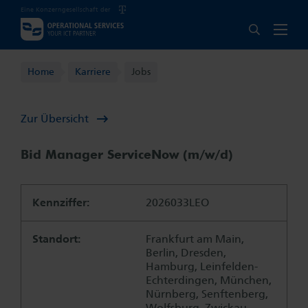
Eine Konzerngesellschaft der
Home
Home
Karriere
Jobs
Zur Übersicht
Bid Manager ServiceNow (m/w/d)
Kennziffer:
2026033LEO
Standort:
Frankfurt am Main,
Berlin, Dresden,
Hamburg, Leinfelden-
Echterdingen, München,
Nürnberg, Senftenberg,
Wolfsburg, Zwickau