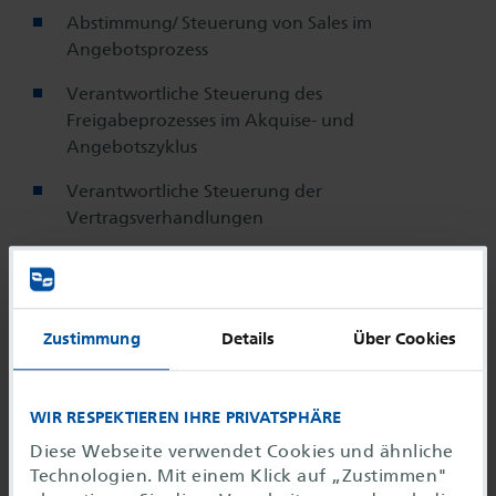
Abstimmung/ Steuerung von Sales im
Angebotsprozess
Verantwortliche Steuerung des
Freigabeprozesses im Akquise- und
Angebotszyklus
Verantwortliche Steuerung der
Vertragsverhandlungen
Sicherung des Fachgebietsrisikomanagements
im Hinblick auf vertraglich geschuldete
Leistungen
Zustimmung
Details
Über Cookies
Übergabe des Projektes an den SDM/
Projektleiter (m/w/d)
WIR RESPEKTIEREN IHRE PRIVATSPHÄRE
Weiterentwicklung des OSNow Bid
Diese Webseite verwendet Cookies und ähnliche
Managements
Technologien. Mit einem Klick auf „Zustimmen"