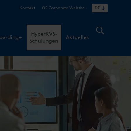
Kontakt
OS Corporate Website
DE
HyperKVS-
oarding+
Aktuelles
Schulungen