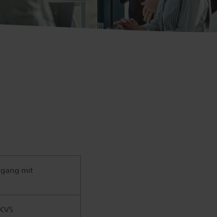
mgang mit
rKVS