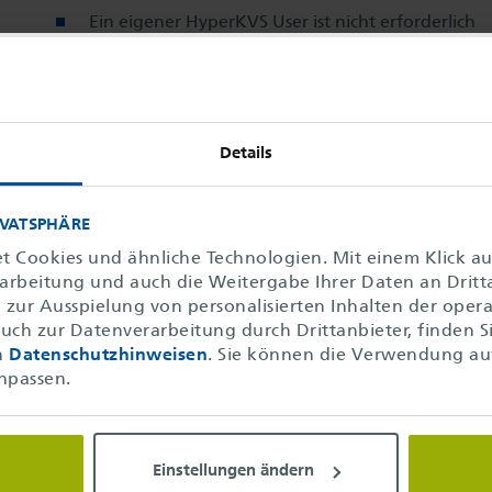
Ein eigener HyperKVS User ist nicht erforderlich
290,00 €
Details
ne & Anmeldung
IVATSPHÄRE
t Cookies und ähnliche Technologien. Mit einem Klick a
rarbeitung und auch die Weitergabe Ihrer Daten an Dritt
zur Ausspielung von personalisierten Inhalten der operat
uch zur Datenverarbeitung durch Drittanbieter, finden S
Schulungsort
Anmeldefrist
F
n
Datenschutzhinweisen
. Sie können die Verwendung au
npassen.
eClassroom
09.09.2026
1
Einstellungen ändern