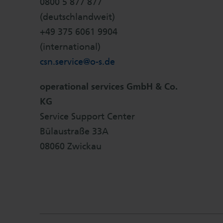
0800 5 877 877
(deutschlandweit)
+49 375 6061 9904
(international)
csn.service@
o-s.de
operational services GmbH & Co.
KG
Service Support Center
Bülaustraße 33A
08060 Zwickau