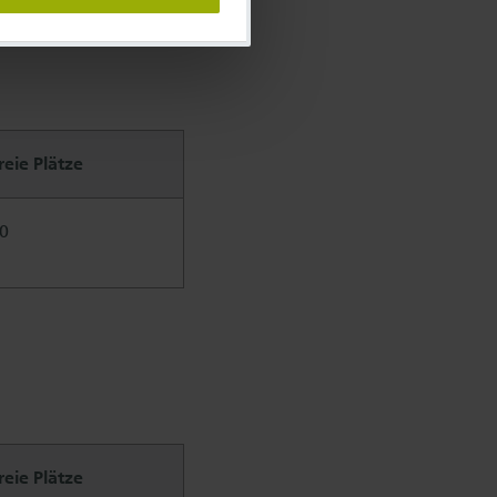
reie Plätze
0
reie Plätze