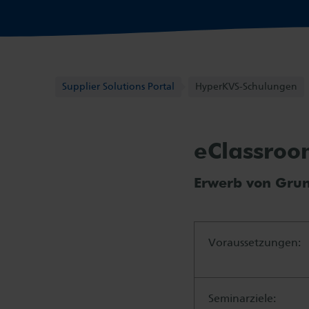
Supplier Solutions Portal
Supplier Solutions Portal
HyperKVS-Schulungen
eClassroo
Erwerb von Gru
Voraussetzungen:
Seminarziele: