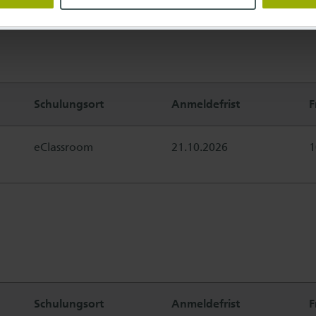
Schulungsort
Anmeldefrist
F
eClassroom
21.10.2026
1
Schulungsort
Anmeldefrist
F