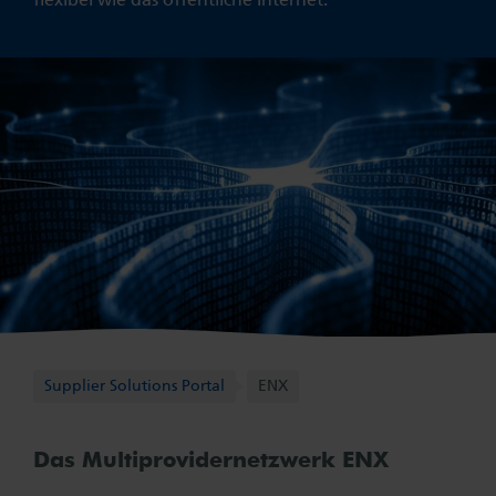
Supplier Solutions Portal
Supplier Solutions Portal
ENX
Das Multiprovidernetzwerk ENX