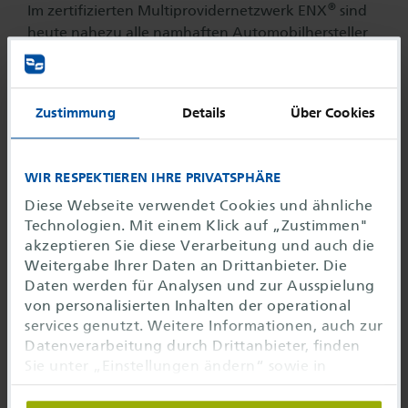
®
Im zertifizierten Multiprovidernetzwerk ENX
sind
heute nahezu alle namhaften Automobilhersteller
und Zulieferer sowie auch Unternehmen anderer
®
Branchen vertreten. Die ENX
-Anbindungen
unterstützen sämtliche IP-basierten Anwendungen
Zustimmung
Details
Über Cookies
wie CAD-Applikationen, Programme zur
Datenübertragung sowie multimediale Dienste und
ermöglichen den Nutzern durch die Flatrate-
WIR RESPEKTIEREN IHRE PRIVATSPHÄRE
Tarifierung vollständige Kostentransparenz.
Diese Webseite verwendet Cookies und ähnliche
Technologien. Mit einem Klick auf „Zustimmen"
akzeptieren Sie diese Verarbeitung und auch die
Als Vertriebspartner der
T-Systems
Weitergabe Ihrer Daten an Drittanbieter. Die
International GmbH
stellen wir
standardisierte Anbindungen an das
Daten werden für Analysen und zur Ausspielung
®
zertifizierte Multiprovidernetzwerk ENX
von personalisierten Inhalten der operational
zur Verfügung. Die Bereitstellung ist auf
services genutzt. Weitere Informationen, auch zur
Deutschland beschränkt.
Datenverarbeitung durch Drittanbieter, finden
Sie unter „Einstellungen ändern“ sowie in
unseren
Datenschutzhinweisen
. Sie können die
Verwendung auf notwendige Cookies