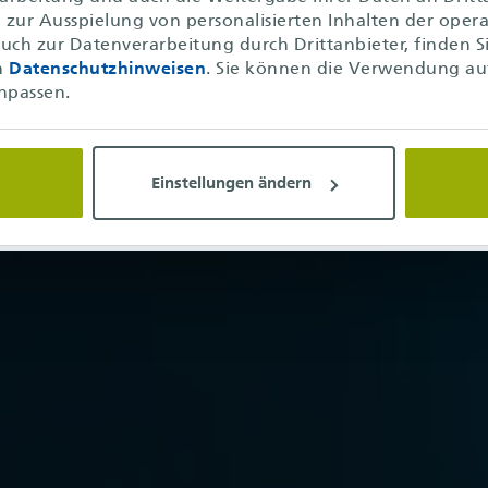
zur Ausspielung von personalisierten Inhalten der operat
uch zur Datenverarbeitung durch Drittanbieter, finden S
n
Datenschutzhinweisen
. Sie können die Verwendung au
ersten
npassen.
anche. Aus
Einstellungen ändern