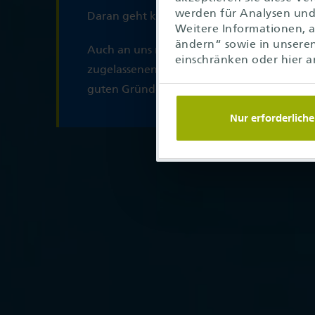
werden für Analysen und 
Daran geht kein Weg vorbei.
Weitere Informationen, a
ändern“ sowie in unsere
Auch an uns nicht, denn wir sind einer der 
einschränken oder hier a
zugelassenen Prüfdienstleister in dieser Br
guten Gründen.
Nur erforderliche