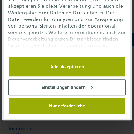
akzeptieren Sie diese Verarbeitung und auch die
Weitergabe Ihrer Daten an Drittanbieter. Die
Unser Telefonservice
Daten werden für Analysen und zur Ausspielung
+49 69 689702-710
von personalisierten Inhalten der operational
info@
o-s.de
services genutzt. Weitere Informationen, auch zur
Datenverarbeitung durch Drittanbieter, finden
operational services GmbH & Co. KG
Sie unter „Einstellungen ändern“ sowie in
Frankfurt Airport Center
unseren
Datenschutzhinweisen
. Sie können die
Gebäude 234, HBK25
Verwendung auf notwendige Cookies
60549 Frankfurt am Main
einschränken oder hier anpassen.
Alle akzeptieren
Einstellungen ändern
Nur erforderliche
Karriere
Kontakt
Impressum